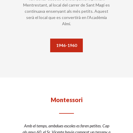
Mentrestant, al local del carrer de Sant Magí es
continuava ensenyant als més petits. Aquest
serà el local que es convertirà en l’Acadèmia
Almi.
1946-1960
Montessori
Amb el temps, ambdues escoles es feren petites. Cap
als anys 60, el Sr. Vicente havia comprat un terreny a