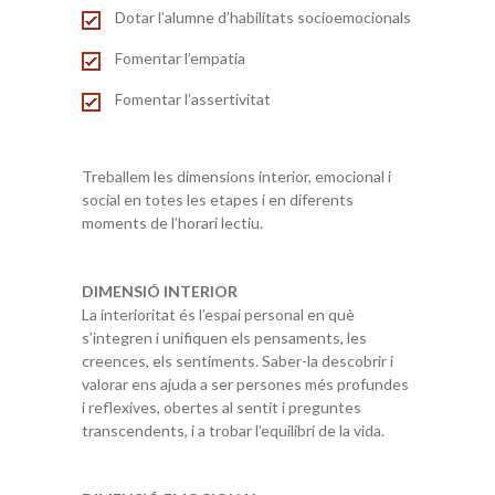
Dotar l’alumne d’habilitats socioemocionals
Fomentar l’empatia
Fomentar l’assertivitat
Treballem les dimensions interior, emocional i
social en totes les etapes i en diferents
moments de l’horari lectiu.
DIMENSIÓ INTERIOR
La interioritat és l’espai personal en què
s’integren i unifiquen els pensaments, les
creences, els sentiments. Saber-la descobrir i
valorar ens ajuda a ser persones més profundes
i reflexives, obertes al sentit i preguntes
transcendents, i a trobar l’equilibri de la vida.