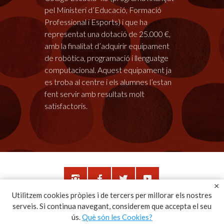
pel Ministeri d’Educació, Formació
Professional i Esports) i que ha
representat una dotació de 25.000 €,
amb la finalitat d’adquirir equipament
de robòtica, programació i llenguatge
computacional. Aquest equipament ja
es troba al centre i els alumnes l’estan
fent servir amb resultats molt
satisfactoris.
Utilitzem cookies pròpies i de tercers per millorar els nostres
serveis. Si continua navegant, considerem que accepta el seu
©
Copyright © 2026 - Col·legi Monalco -
by
ús.
Què són les Cookies?
Jordi Magaña
-
Nota Legal -
Canal Intern